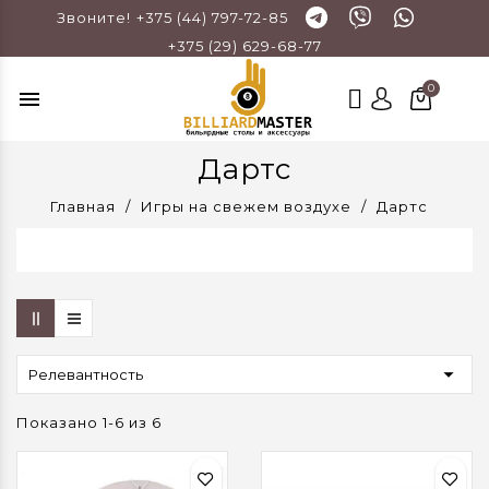
Звоните!
+375 (44) 797-72-85
+375 (29) 629-68-77
menu
Дартс
Главная
Игры на свежем воздухе
Дартс

Релевантность
Показано 1-6 из 6