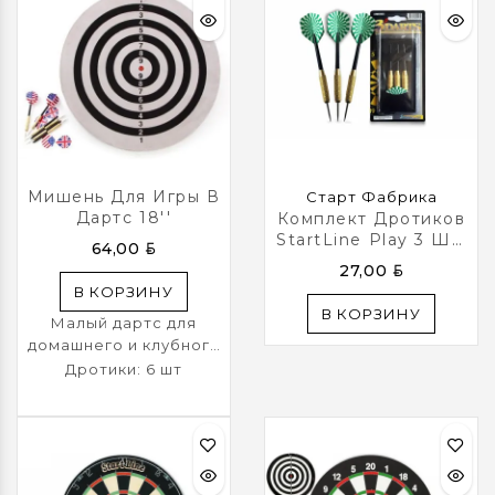
Мишень Для Игры В
Старт Фабрика
Дартс 18''
Комплект Дротиков
StartLine Play 3 Шт.
BYN
64,00
В Индивидуальном
BYN
27,00
Чехле 21 Гр.
В КОРЗИНУ
В КОРЗИНУ
Малый дартс для
домашнего и клубного
использования.
Дротики: 6 шт
Диаметр мишени 45,7
см. Дартс
поставляется с
комплектом дротиков
(6 шт.)