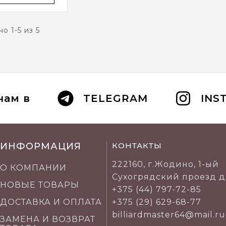
о 1-5 из 5
нам в
TELEGRAM
INS
ИНФОРМАЦИЯ
КОНТАКТЫ
222160, г.Жодино, 1-ый
О КОМПАНИИ
Сухогрядский проезд д
НОВЫЕ ТОВАРЫ
+375 (44) 797-72-85
ДОСТАВКА И ОПЛАТА
+375 (29) 629-68-77
billiardmaster64@mail.ru
ЗАМЕНА И ВОЗВРАТ