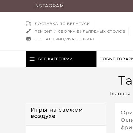
INSTAGRAM
ДОСТАВКА ПО БЕЛАРУСИ
РЕМОНТ И СБОРКА БИЛЬЯРДНЫХ СТОЛОВ
БЕЗНАЛ,ЕРИП,VISA,БЕЛКАРТ
menu
ВСЕ КАТЕГОРИИ
НОВЫЕ ТОВАР
Та
Главная
Игры на свежем
Фри
воздухе
Отл
фри