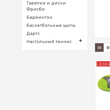
Тарелки и диски
Фрисби
Бадминтон
Баскетбольные щиты
Дартс

Настольный теннис
B
-3,00