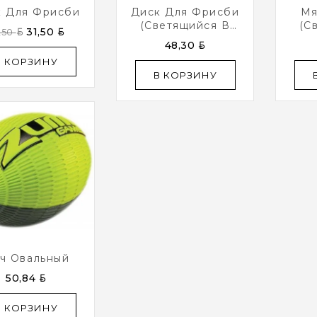
к Для Фрисби
Диск Для Фрисби
Мя
(светящийся В
(с
BYN
BYN
31,50
,50
Темноте)
BYN
48,30
В КОРЗИНУ
В КОРЗИНУ
ч Овальный
BYN
50,84
В КОРЗИНУ