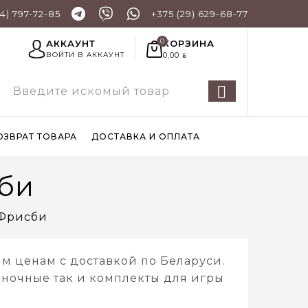
44) 797-72-85
+375 (29) 629-68-77
КОРЗИНА
АККАУНТ
0,00
ВОЙТИ В АККАУНТ
BYN
ОЗВРАТ ТОВАРА
ДОСТАВКА И ОПЛАТА
сби
 Фрисби
м ценам с доставкой по Беларуси.
иночные так и комплекты для игры