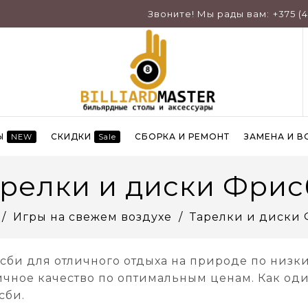
Звоните! Мы рады вам:
+375 (
Ы
СКИДКИ
СБОРКА И РЕМОНТ
ЗАМЕНА И В
NEW
Sale
релки и диски Фри
Игры на свежем воздухе
Тарелки и диски
сби для отличного отдыха на природе по низки
ичное качество по оптимальным ценам. Как од
сби.