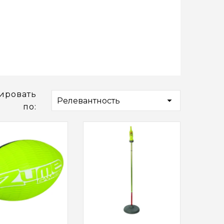
ировать

Релевантность
по: