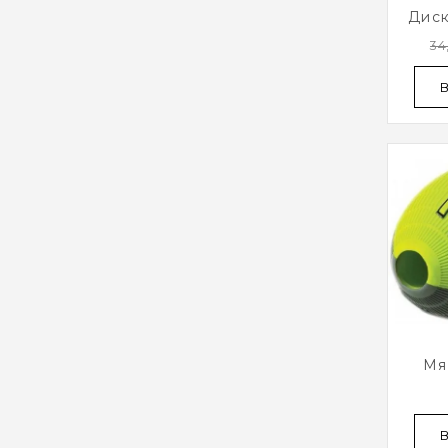
Дис
34
Мя