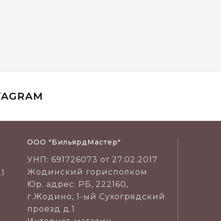
TAGRAM
ООО "БильярдМастер"
УНП: 691726073 от 27.02.2017
Жодинский горисполком
.1
Юр. адрес: РБ, 222160,
г.Жодино, 1-ый Сухогрядский
проезд д.1