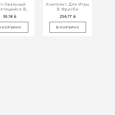
ч Овальный
Комплект Для Игры
ветящийся В
В Фрисби
Темноте)
BYN
BYN
55,18
256,17
В КОРЗИНУ
В КОРЗИНУ