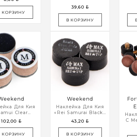
EMERALD Ø14ММ
Plu
BYN
39,60
MEDIUM/HARD
В КОРЗИНУ
1ШТ.
В КОРЗИНУ
Weekend
Weekend
For
E
ейка Для Кия
Наклейка Для Кия
Kamui Clear
«Rei Samurai Black»
Накл
nal» (M) 13 Мм
MAX 14 Мм
С М
BYN
BYN
102,00
43,20
Винт
В КОРЗИНУ
В КОРЗИНУ