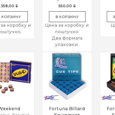
,5 Мм 50 Шт.
Шт.
Винт
BYN
BYN
358,00
550,00
В КОРЗИНУ
В КОРЗИНУ
 за коробку и
Цена за коробку и
Ц
оштучно.
поштучно.
Два формата
упаковки.
Weekend
Fortuna Billiard
For