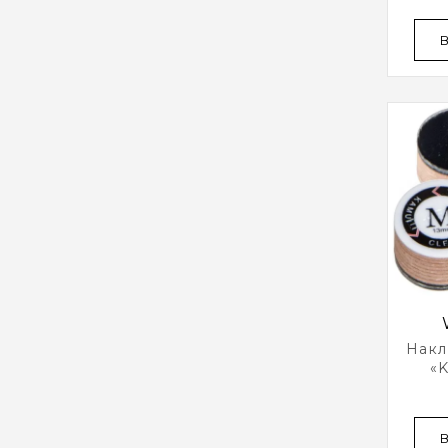
Накл
«
Origi