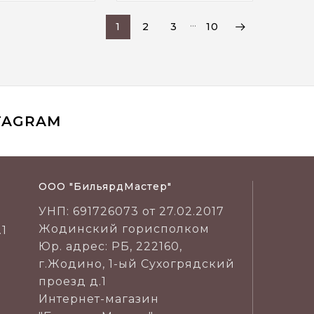
…
1
2
3
10
TAGRAM
ООО "БильярдМастер"
УНП: 691726073 от 27.02.2017
Жодинский горисполком
.1
Юр. адрес: РБ, 222160,
г.Жодино, 1-ый Сухогрядский
проезд д.1
Интернет-магазин