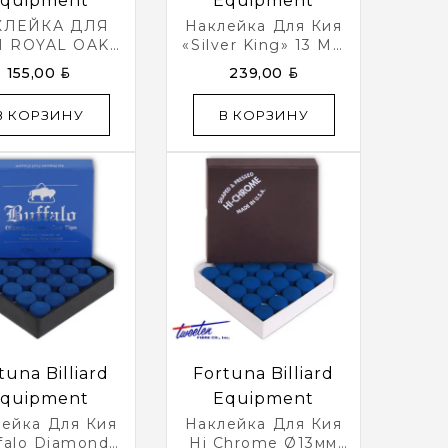
quipment
Equipment
КЛЕЙКА ДЛЯ
Наклейка Для Кия
Я ROYAL OAK
«Silver King» 13 Мм
13ММ 50ШТ.
50 Шт
BYN
BYN
155,00
239,00
В КОРЗИНУ
В КОРЗИНУ
tuna Billiard
Fortuna Billiard
quipment
Equipment
ейка Для Кия
Наклейка Для Кия
falo Diamond
Hi Chrome Ø13мм