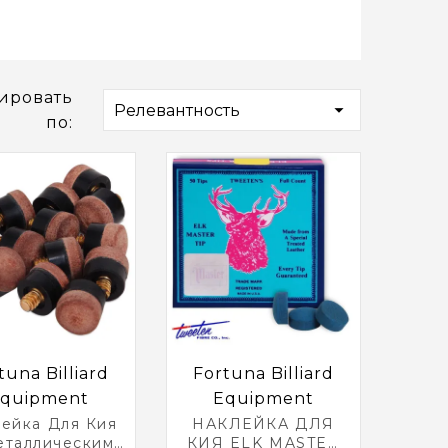
ировать

Релевантность
по:
tuna Billiard
Fortuna Billiard
quipment
Equipment
ейка Для Кия
НАКЛЕЙКА ДЛЯ
еталлическим
КИЯ ELK MASTER