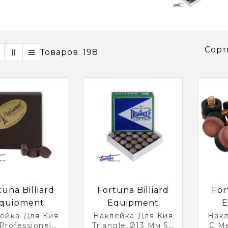
Сорт
Товаров: 198.
tuna Billiard
Fortuna Billiard
For
quipment
Equipment
E
ейка Для Кия
Наклейка Для Кия
Накл
Professionel
Triangle Ø13 Мм 50
С М