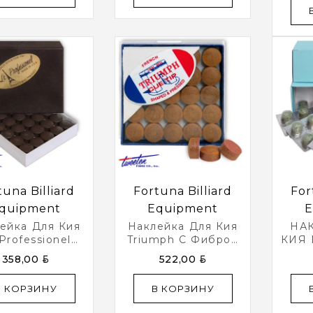
tuna Billiard
Fortuna Billiard
For
quipment
Equipment
E
ейка Для Кия
Наклейка Для Кия
НА
Professionel
Triumph С Фиброй
КИЯ 
13мм 50шт.
Ø13мм 50шт.
GR
BYN
BYN
358,00
522,00
В КОРЗИНУ
В КОРЗИНУ