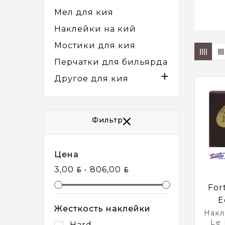
Мел для кия
Наклейки на кий
Мостики для кия
Перчатки для бильярда

Другое для кия
Фильтр
Цена
BYN
BYN
3,00
- 806,00
For
E
Жесткость наклейки
Накл
Le 
Hard