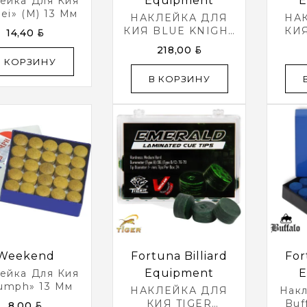
Equipment
E
ейка Для Кия
sei» (M) 13 Мм
НАКЛЕЙКА ДЛЯ
НА
КИЯ BLUE KNIGHT
КИ
BYN
14,40
Ø13ММ 50ШТ.
Ø
BYN
218,00
В КОРЗИНУ
В КОРЗИНУ
Weekend
Fortuna Billiard
For
Equipment
E
ейка Для Кия
iumph» 13 Мм
НАКЛЕЙКА ДЛЯ
Накл
КИЯ TIGER
Buf
BYN
8,00