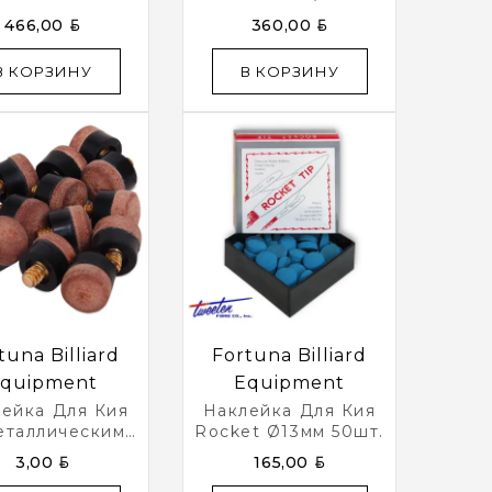
s Ø13мм 50шт.
50шт.
BYN
BYN
466,00
360,00
В КОРЗИНУ
В КОРЗИНУ
tuna Billiard
Fortuna Billiard
quipment
Equipment
ейка Для Кия
Наклейка Для Кия
еталлическим
Rocket Ø13мм 50шт.
ом Ø12мм 3/16
BYN
BYN
3,00
165,00