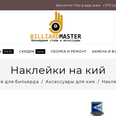
Звоните! Мы рады вам:
+375 (
Ы
СКИДКИ
СБОРКА И РЕМОНТ
ЗАМЕНА И В
NEW
Sale
Наклейки на кий
сё для бильярда
Аксессуары для кия
Накле