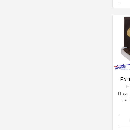
For
E
Накл
Le 
Ø