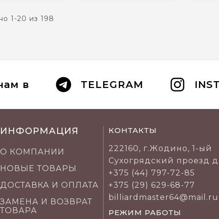
о 1-20 из 198
нам в
TELEGRAM
INS
ИНФОРМАЦИЯ
КОНТАКТЫ
222160, г.Жодино, 1-ый
О КОМПАНИИ
Сухогрядский проезд д
НОВЫЕ ТОВАРЫ
+375 (44) 797-72-85
ДОСТАВКА И ОПЛАТА
+375 (29) 629-68-77
billiardmaster64@mail.ru
ЗАМЕНА И ВОЗВРАТ
ТОВАРА
РЕЖИМ РАБОТЫ