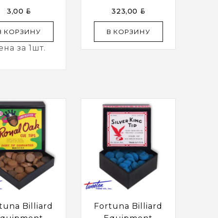
ом Ø13мм 3/16
Ø13ММ 50 Шт
BYN
BYN
3,00
323,00
В КОРЗИНУ
В КОРЗИНУ
ена за 1шт.
tuna Billiard
Fortuna Billiard