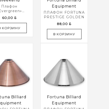
Weekend
Fortuna Billiard
Equipment
Плафон
Evergreen»
ПЛАФОН FORTUNA
леный D35см)
PRESTIGE GOLDEN
BYN
60,00
BYN
88,00
В КОРЗИНУ
В КОРЗИНУ
tuna Billiard
Fortuna Billiard
quipment
Equipment