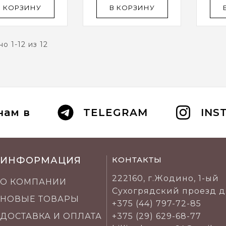
В КОРЗИНУ
В КОРЗИНУ
о 1-12 из 12
нам в
TELEGRAM
INS
ИНФОРМАЦИЯ
КОНТАКТЫ
222160, г.Жодино, 1-ый
О КОМПАНИИ
Сухогрядский проезд д
НОВЫЕ ТОВАРЫ
+375 (44) 797-72-85
ДОСТАВКА И ОПЛАТА
+375 (29) 629-68-77