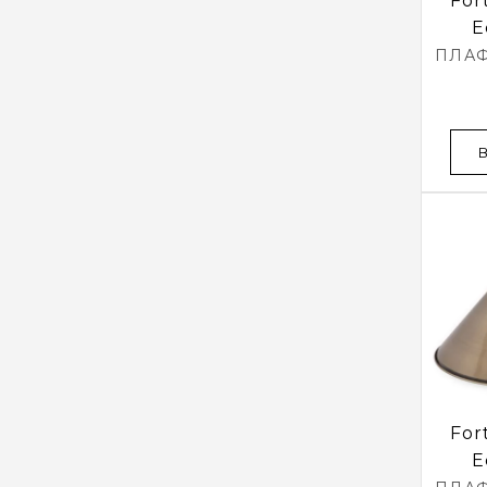
For
E
ПЛА
For
E