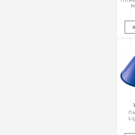
ПЛА
M
Пл
Li