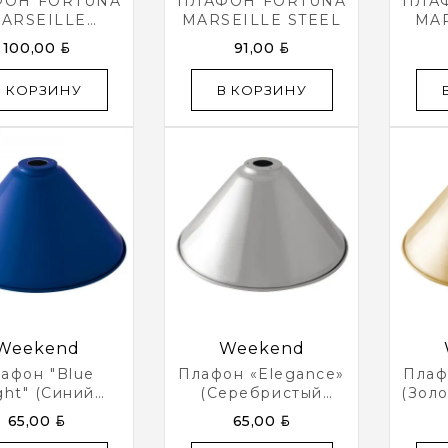
ФОН FORTUNA
ПЛАФОН FORTUNA
ПЛА
ARSEILLE
MARSEILLE STEEL
MAR
BRONZE
BYN
BYN
100,00
91,00
В КОРЗИНУ
В КОРЗИНУ
Weekend
Weekend
афон "Blue
Плафон «Elegance»
Плаф
ght" (синий
(серебристый
(зол
D35см)
D35см)
BYN
BYN
65,00
65,00