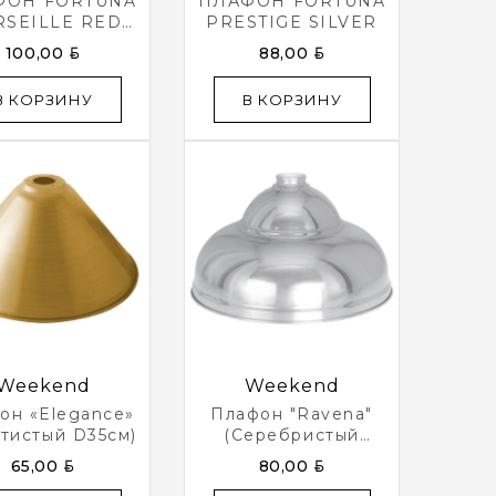
ФОН FORTUNA
ПЛАФОН FORTUNA
SEILLE RED
PRESTIGE SILVER
BRONZE
BYN
BYN
100,00
88,00
В КОРЗИНУ
В КОРЗИНУ
Weekend
Weekend
он «Elegance»
Плафон "Ravena"
отистый D35см)
(серебристый
D38см)
BYN
BYN
65,00
80,00