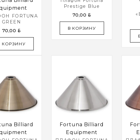
tuna Billiard
Плафон Fortuna
Prestige Blue
quipment
«
BYN
70,00
ФОН FORTUNA
(зе
GREEN
В КОРЗИНУ
BYN
70,00
В КОРЗИНУ
tuna Billiard
Fortuna Billiard
For
quipment
Equipment
E