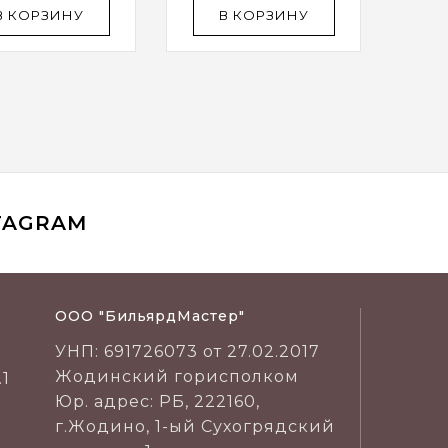
В КОРЗИНУ
В КОРЗИНУ
TAGRAM
ООО "БильярдМастер"
УНП: 691726073 от 27.02.2017
Жодинский горисполком
.1
Юр. адрес: РБ, 222160,
г.Жодино, 1-ый Сухогрядский