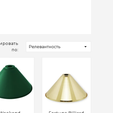
ировать

Релевантность
по: