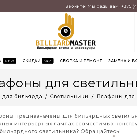
Звоните! Мы рады вам:
+375 (
Ы
СКИДКИ
СБОРКА И РЕМОНТ
ЗАМЕНА И В
NEW
Sale
афоны для светильн
 для бильярда
Светильники
Плафоны для 
фоны предназначены для бильярдных светильни
чных интерьерных лампах совместимых констр
 бильярдного светильника? Обращайтесь!