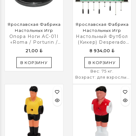
Ярославская Фабрика
Ярославская Фабрика
Настольных Игр
Настольных Игр
Опора Ноги AC-01I
Настольный Футбол
«Roma / Porturin /
(кикер) Desperado
Monako / Champion
FoosPro
BYN
BYN
21,00
8 934,00
Pro»
В КОРЗИНУ
В КОРЗИНУ
Вес: 75 кг.
Возраст: для взрослых
Габариты упаковки: 145
x 77 x 32 см.
Гарантия: 12 мес.
Материал: Фанера HPL
Материал рукояток:
ПВХ
Мячей в комплекте: 2
шт.
Опоры: