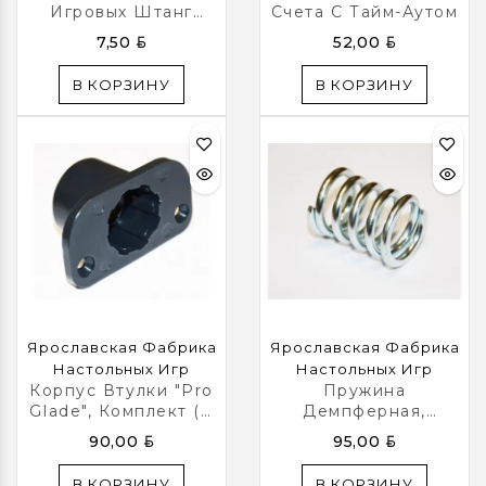
Игровых Штанг
Счета С Тайм-Аутом
«Pro-Sport»
BYN
BYN
7,50
52,00
В КОРЗИНУ
В КОРЗИНУ
Ярославская Фабрика
Ярославская Фабрика
Настольных Игр
Настольных Игр
Корпус Втулки "Pro
Пружина
Glade", Комплект (8
Демпферная,
Шт)
Комплект (8 Шт)
BYN
BYN
90,00
95,00
В КОРЗИНУ
В КОРЗИНУ