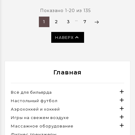
x 77 x 32 см см.
Показано 1-20 из 135
Гарантия: 12 мес.
Материал:
…
1
2
3
7
Водостойкая фанера
ФСФ
Материал рукояток:

НАВЕРХ
ПВХ
Мячей в комплекте: 2
шт.
Опоры:
металлические, с
Главная
регулировкой
Основной цвет:
Красный
Размеры стола: 143 x 73

Всё для бильярда
x 92 см см.

Настольный футбол

Аэрохоккей и хоккей

Игры на свежем воздухе

Массажное оборудование
Фитнес тренажеры