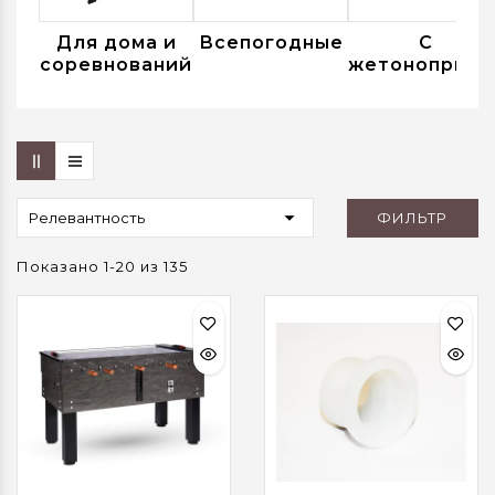
Для дома и
Всепогодные
С
соревнований
жетоноприем

ФИЛЬТР
Релевантность
Показано 1-20 из 135