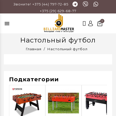
Звоните!
+375 (44) 797-72-85
+375 (29) 629-68-77
menu
Настольный футбол
Главная
Настольный футбол
Подкатегории