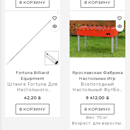
В КОРЗИНУ
В КОРЗИНУ
Fortuna Billiard
Ярославская Фабрика
Equipment
Настольных Игр
Штанга Fortuna Для
Всепогодный
Настольного
Настольный Футбол
Футбола На 2
(кикер) «Desperado
BYN
BYN
42,20
9 412,00
Игрока Ø12,7мм
Summer Ball»
В КОРЗИНУ
В КОРЗИНУ
Вес: 70 кг.
Возраст: для взрослых
Габариты упаковки: 145