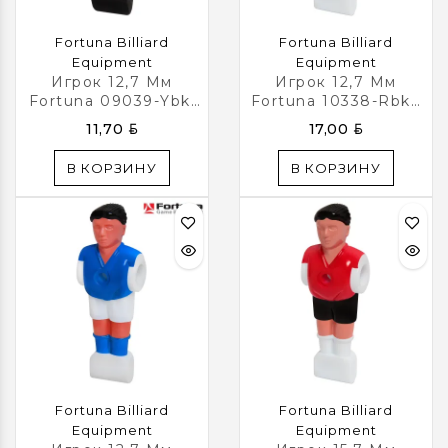
металлические, с
регулировкой
Fortuna Billiard
Fortuna Billiard
Размеры стола: 143 x 73
Equipment
Equipment
x 92 см.
Игрок 12,7 Мм
Игрок 12,7 Мм
Fortuna 09039-Ybkl
Fortuna 10338-Rbkd
Для Настольного
Для Настольного
BYN
BYN
11,70
17,00
Футбола
Футбола
В КОРЗИНУ
В КОРЗИНУ
Fortuna Billiard
Fortuna Billiard
Equipment
Equipment