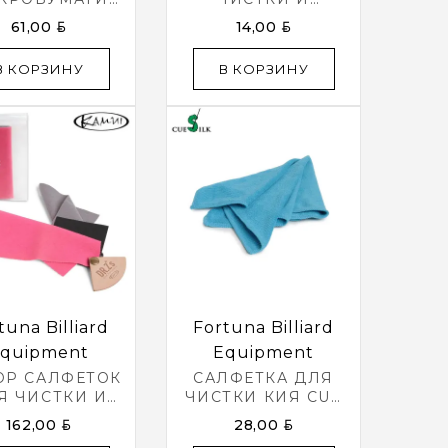
 ПОЛИРОВКИ
ПОЛИРОВКИ
BYN
BYN
61,00
14,00
 NICK`S EDGE
БИЛЬЯРДНОГО
12ШТ.
КИЯ ШАР №9
В КОРЗИНУ
В КОРЗИНУ
34X34СМ
МИКРОФИБРА
tuna Billiard
Fortuna Billiard
quipment
Equipment
ОР САЛФЕТОК
САЛФЕТКА ДЛЯ
Я ЧИСТКИ И
ЧИСТКИ КИЯ CUE
ОЛИРОВКИ
SILK
BYN
BYN
162,00
28,00
ЛЬЯРДНОГО