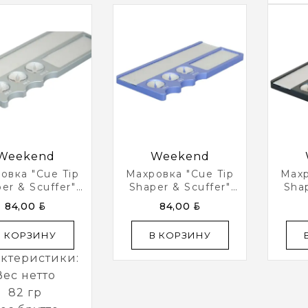
инст
по
н
с
вз
пов
Weekend
Weekend
с
овка "Cue Tip
Махровка "Cue Tip
Махр
er & Scuffer"
Shaper & Scuffer"
Shap
пре
ребристый
Синий
BYN
BYN
84,00
84,00
В КОРЗИНУ
В КОРЗИНУ
ктеристики:
Вес нетто
82 гр