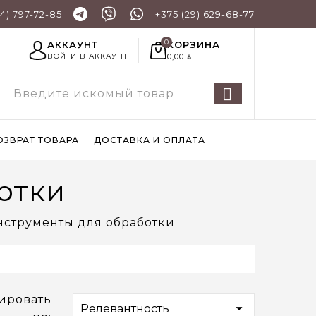
44) 797-72-85
+375 (29) 629-68-77
КОРЗИНА
АККАУНТ
0,00
ВОЙТИ В АККАУНТ
BYN
ОЗВРАТ ТОВАРА
ДОСТАВКА И ОПЛАТА
отки
нструменты для обработки
ировать

Релевантность