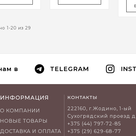
КИЯ
PRE
PI
о 1-20 из 29
нам в
TELEGRAM
INS
ИНФОРМАЦИЯ
КОНТАКТЫ
222160, г.Жодино, 1-ый
О КОМПАНИИ
Сухогрядский проезд д
НОВЫЕ ТОВАРЫ
+375 (44) 797-72-85
ДОСТАВКА И ОПЛАТА
+375 (29) 629-68-77