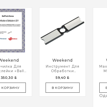
Weekend
Weekend
очилка Для
Инструмент Для
Мах
лейки «Ball
Обработки
M
k» 3 Функции
Наклейки «Cue Tip
BYN
BYN
350,30
59,40
(черная)
Tool 3 In 1»
В КОРЗИНУ
В КОРЗИНУ
Од