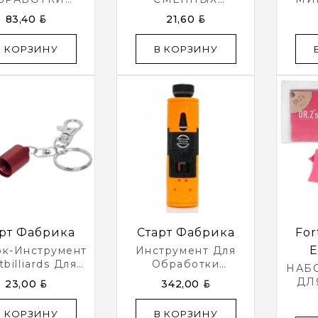
КЛЕЙКИ CUE
АБРАЗИВНЫХ
ДЛЯ
BYN
BYN
83,40
21,60
BE РОЗОВЫЙ
ЭЛЕМЕНТОВ ДЛЯ
КИЯ
ЗАЧИСТКИ ULTI-
В КОРЗИНУ
В КОРЗИНУ
MATE CUE TIP
TOOL
рт Фабрика
Старт Фабрика
For
E
ок-Инструмент
Инструмент Для
tbilliards Для
Обработки
НАБ
ейки Tip-Pik
Наклейки И Кия 3 В
ДЛ
BYN
BYN
23,00
342,00
асный SB137
1
П
БИ
В КОРЗИНУ
В КОРЗИНУ