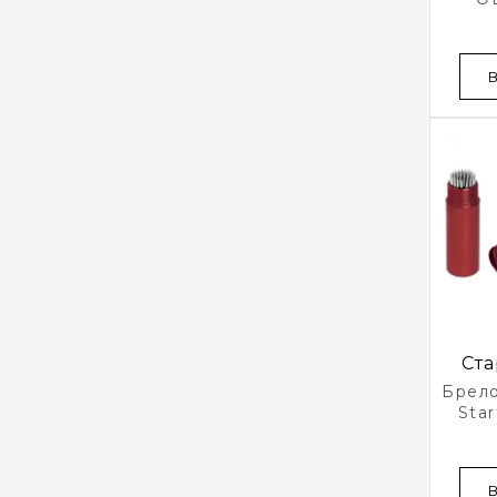
НА
CU
Ста
Брел
Star
Накл
Кр