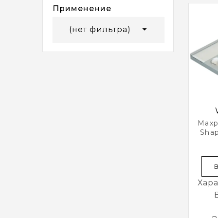
Применение

(нет фильтра)
Махр
Shap
Се
Хара