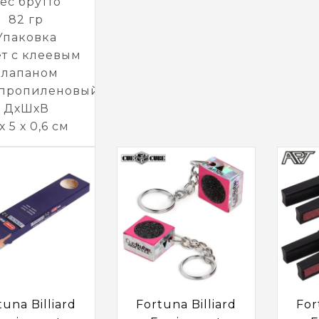
ес брутто
82 гр
Упаковка
ет с клеевым
клапаном
пропиленовый
ДхШхВ
 х 5 х 0,6 см
tuna Billiard
Fortuna Billiard
For