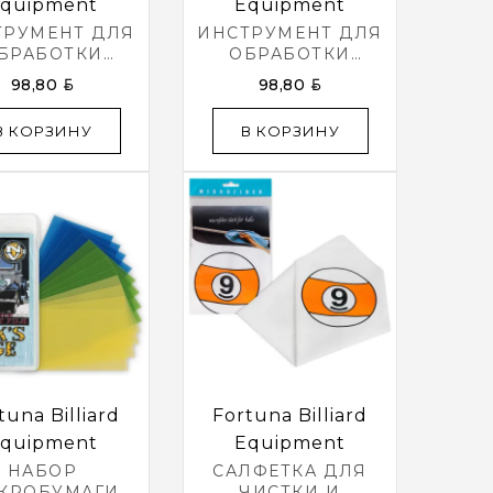
quipment
Equipment
ТРУМЕНТ ДЛЯ
ИНСТРУМЕНТ ДЛЯ
БРАБОТКИ
ОБРАБОТКИ
ЛЕЙКИ ULTI-
НАКЛЕЙКИ ULTI-
BYN
BYN
98,80
98,80
TE CUE TIP
MATE CUE TIP
OL ЧЕРНЫЙ
TOOL КРАСНЫЙ
В КОРЗИНУ
В КОРЗИНУ
tuna Billiard
Fortuna Billiard
quipment
Equipment
НАБОР
САЛФЕТКА ДЛЯ
КРОБУМАГИ
ЧИСТКИ И