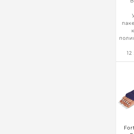
В
пак
поли
12
For