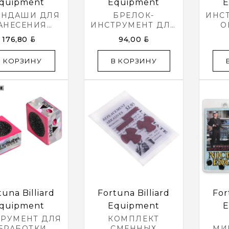
quipment
Equipment
E
АНДАШИ ДЛЯ
БРЕЛОК-
ИНС
АНЕСЕНИЯ
ИНСТРУМЕНТ ДЛЯ
О
ЗМЕТКИ НА
ОБРАБОТКИ
НАК
BYN
BYN
176,80
94,00
СУКНЕ
НАКЛЕЙКИ CUE
MA
RUYNZEELL
CUBE РОЗОВЫЙ
TO
В КОРЗИНУ
В КОРЗИНУ
SIGN P-04
ЛЫЕ 12 ШТ.
tuna Billiard
Fortuna Billiard
For
quipment
Equipment
E
ТРУМЕНТ ДЛЯ
КОМПЛЕКТ
БРАБОТКИ
СМЕННЫХ
МИ