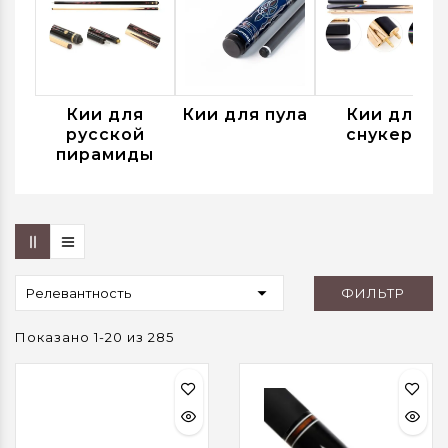
Кии для
Кии для пула
Кии для
русской
снукера
пирамиды

ФИЛЬТР
Релевантность
Показано 1-20 из 285