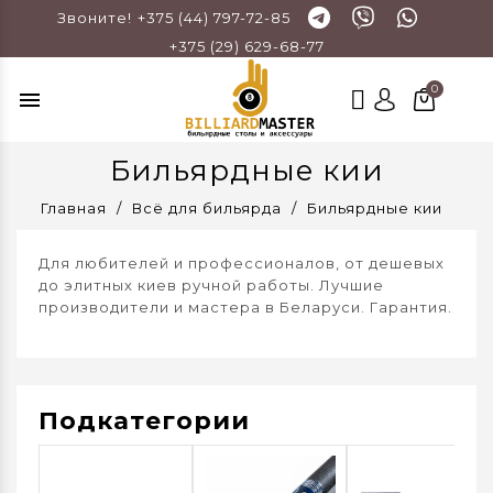
Звоните!
+375 (44) 797-72-85
+375 (29) 629-68-77
menu
Бильярдные кии
Главная
Всё для бильярда
Бильярдные кии
Для любителей и профессионалов, от дешевых
до элитных киев ручной работы. Лучшие
производители и мастера в Беларуси. Гарантия.
Подкатегории