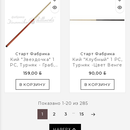
Старт Фабрика
Старт Фабрика
Кий "Звездочка" 1
Кий "Клубный" 1 РС,
РС, Турняк - Граб,
Турняк -цвет Венге
Цвет Груша
BYN
BYN
159,00
90,00
В КОРЗИНУ
В КОРЗИНУ
Показано 1-20 из 285
…
1
2
3
15

НАВЕРХ