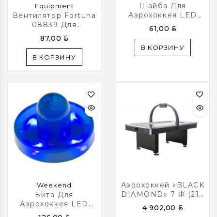
Шайба Для
Equipment
Аэрохоккея LED
Вентилятор Fortuna
«Atomic Lumen-X
08839 Для
BYN
61,00
Laser» (прозрачная,
Аэрохоккея 12в /
BYN
87,00
Красный Светодиод)
220в
В КОРЗИНУ
D65 Mm
В КОРЗИНУ
Аэрохоккей «BLACK
Weekend
DIAMOND» 7 Ф (214
Бита Для
Х 122 Х 79 См,
Аэрохоккея LED
BYN
4 902,00
Черный)
«Atomic Top Shelf /