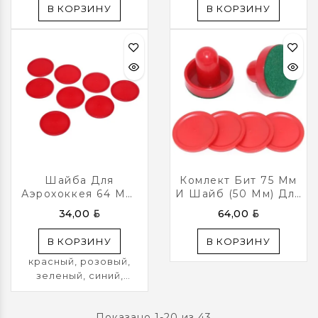
В КОРЗИНУ
В КОРЗИНУ
Шайба Для
Комлект Бит 75 Мм
Аэрохоккея 64 Mm
И Шайб (50 Мм) Для
(красная/синяя/
Аэрохоккея (2 + 4
BYN
BYN
34,00
64,00
Зеленая И Другие)
Шт)
(5 ШТ)
В КОРЗИНУ
В КОРЗИНУ
красный, розовый,
зеленый, синий,
фиолетовый, желтый,
оранжевый цвета в
Показано 1-20 из 43