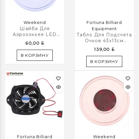
Weekend
Fortuna Billiard
Шайба Для
Equipment
Аэрохоккея LED
Табло Для Подсчета
«Atomic Lumen-X
Очков 43х13см
BYN
60,00
Laser»
Махагон
BYN
139,00
В КОРЗИНУ
В КОРЗИНУ
Fortuna Billiard
Weekend