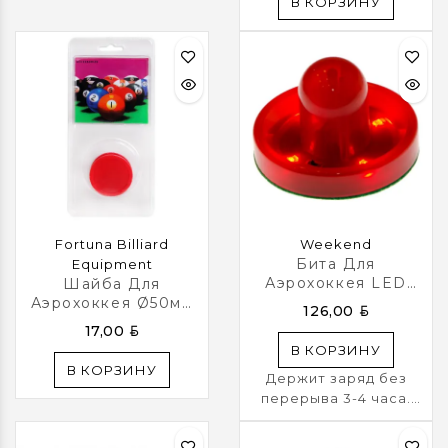
В КОРЗИНУ
Fortuna Billiard
Weekend
Бита Для
Equipment
Аэрохоккея LED
Шайба Для
"Atomic Top Shelf /
Аэрохоккея Ø50мм
BYN
126,00
Lumen-X Laser" D96
2шт. Блистер
BYN
17,00
Мм, Красная
В КОРЗИНУ
В КОРЗИНУ
Держит заряд без
перерыва 3-4 часа.
Для полного заряда
батарейки светодиода