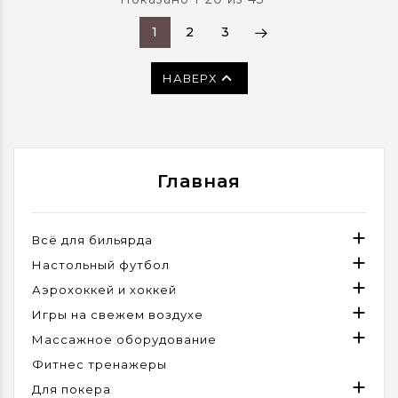
ассортименте
1
2
3

НАВЕРХ
Главная

Всё для бильярда

Настольный футбол

Аэрохоккей и хоккей

Игры на свежем воздухе

Массажное оборудование
Фитнес тренажеры

Для покера