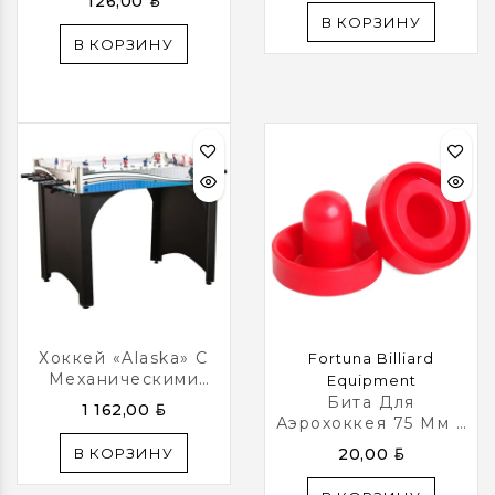
BYN
126,00
Lumen-X Laser» D96
В КОРЗИНУ
Мм, Синяя
В КОРЗИНУ
Хоккей «Alaska» С
Fortuna Billiard
Механическими
Equipment
Счетами (101 X 73.6
Бита Для
BYN
1 162,00
X 80 См, Серо-
Аэрохоккея 75 Мм 2
Синий)
Шт. Блистер
BYN
В КОРЗИНУ
20,00