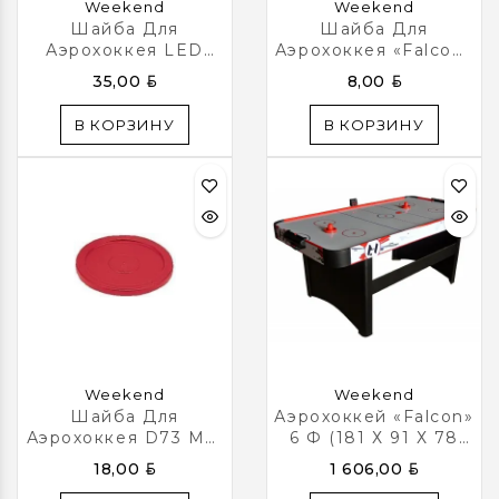
Weekend
Weekend
Шайба Для
Шайба Для
Аэрохоккея LED
Аэрохоккея «Falcon»
«Atomic Top Shelf»
D60 Mm
BYN
BYN
35,00
8,00
(прозрачная,
Шестигранная,
В КОРЗИНУ
В КОРЗИНУ
Красный Светодиод)
D74 Mm
Weekend
Weekend
Шайба Для
Аэрохоккей «Falcon»
Аэрохоккея D73 Мм,
6 Ф (181 Х 91 Х 78
Красная/синий/
См, Черный)
BYN
BYN
18,00
1 606,00
Белый