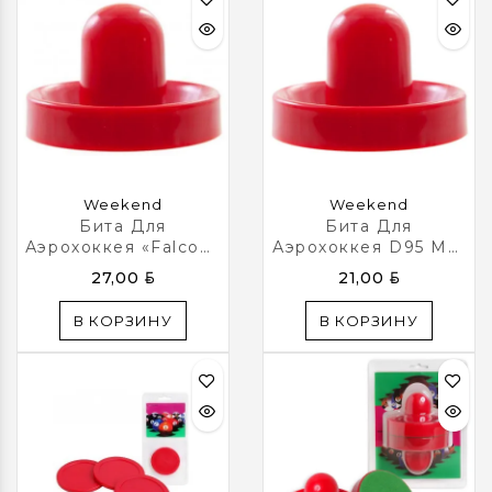
требуется около 4
часов.
Устанавливайте
выключатель в
положение «OFF»
(Выкл.), когда бита не
используется.
Weekend
Weekend
Бита Для
Бита Для
Аэрохоккея «Falcon»
Аэрохоккея D95 Мм,
D75 Mm
Красная
BYN
BYN
27,00
21,00
В КОРЗИНУ
В КОРЗИНУ