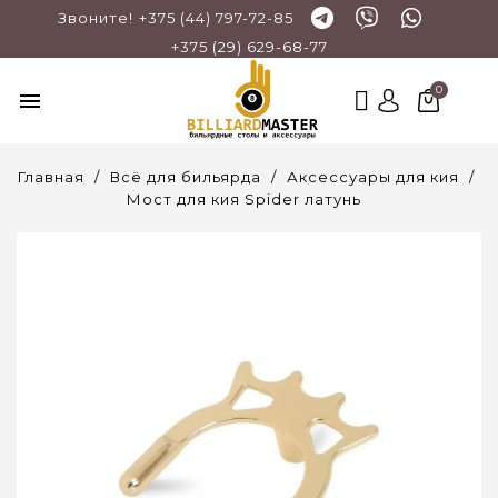
Звоните!
+375 (44) 797-72-85
+375 (29) 629-68-77
menu
Главная
Всё для бильярда
Аксессуары для кия
Мост для кия Spider латунь