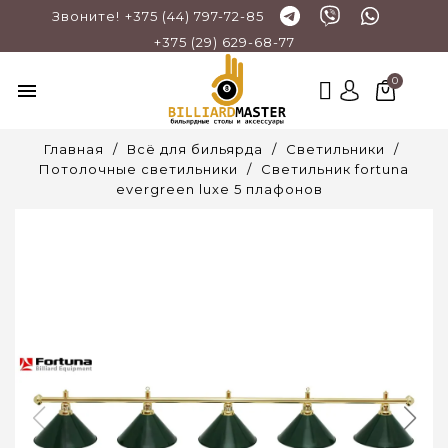
Звоните!
+375 (44) 797-72-85
+375 (29) 629-68-77
menu
Главная
Всё для бильярда
Светильники
Потолочные светильники
Светильник fortuna
evergreen luxe 5 плафонов