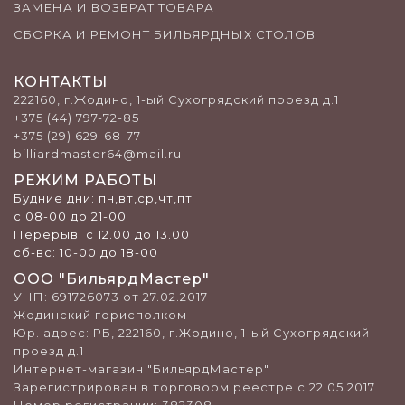
ЗАМЕНА И ВОЗВРАТ ТОВАРА
СБОРКА И РЕМОНТ БИЛЬЯРДНЫХ СТОЛОВ
КОНТАКТЫ
222160, г.Жодино, 1-ый Сухогрядский проезд д.1
+375 (44) 797-72-85
+375 (29) 629-68-77
billiardmaster64@mail.ru
РЕЖИМ РАБОТЫ
Будние дни: пн,вт,ср,чт,пт
с 08-00 до 21-00
Перерыв: c 12.00 до 13.00
сб-вс: 10-00 до 18-00
ООО "БильярдМастер"
УНП: 691726073 от 27.02.2017
Жодинский горисполком
Юр. адрес: РБ, 222160, г.Жодино, 1-ый Сухогрядский
проезд д.1
Интернет-магазин "БильярдМастер"
Зарегистрирован в торговорм реестре с 22.05.2017