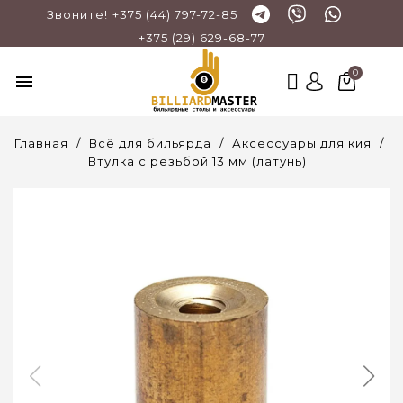
Звоните!
+375 (44) 797-72-85
+375 (29) 629-68-77
menu
Главная
Всё для бильярда
Аксессуары для кия
Втулка с резьбой 13 мм (латунь)