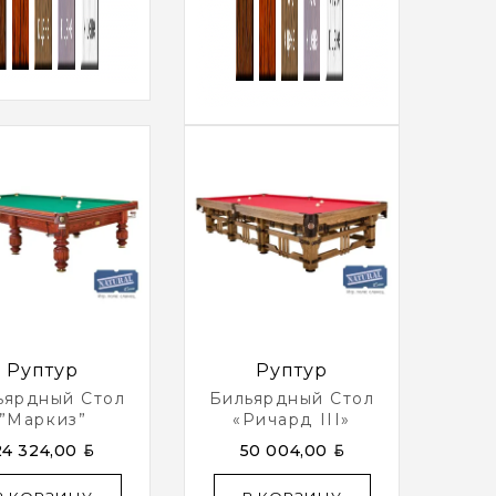
Руптур
Руптур
ьярдный Стол
Бильярдный Стол
”Маркиз”
«Ричард III»
BYN
BYN
24 324,00
50 004,00