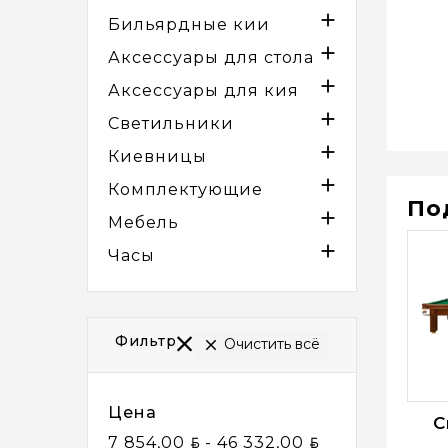

Бильярдные кии

Аксессуары для стола

Аксессуары для кия

Светильники

Киевницы

Комплектующие
По

Мебель

Часы
Фильтр
Очистить всё

Цена
С
BYN
BYN
7 854,00
- 46 332,00