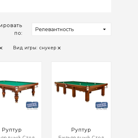
ировать

Релевантность
по:
Вид игры: снукер


Руптур
Руптур
ьярдный Стол
Бильярдный Стол