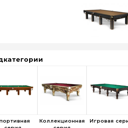
дкатегории
портивная
Коллекционная
Игровая сер
серия
серия