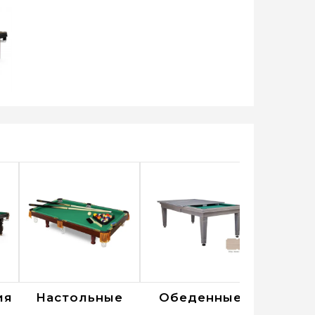
ия
Настольные
Обеденные
Все д
за 