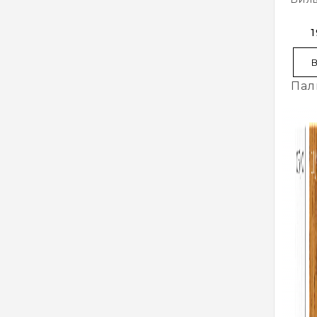
1
Пал