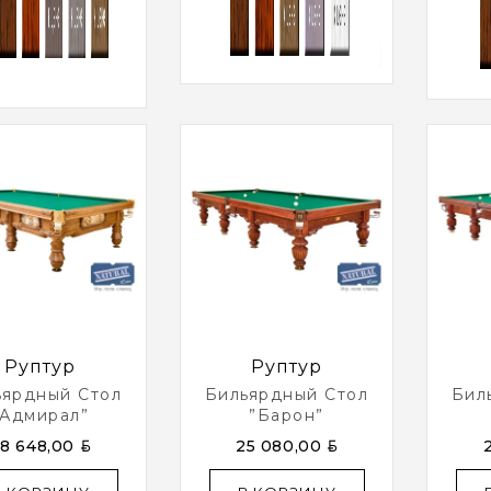
Руптур
Руптур
ьярдный Стол
Бильярдный Стол
Бил
”Адмирал”
”Барон”
BYN
BYN
8 648,00
25 080,00