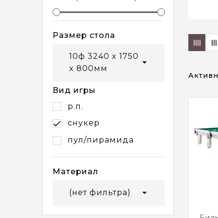
Размер стола
10ф 3240 x 1750

x 800мм
Активн
Вид игры
р.п.
снукер

пул/пирамида
Материал

(нет фильтра)
Бил