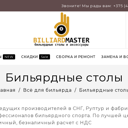
Звоните! Мы рады вам:
+375 (
Ы
СКИДКИ
СБОРКА И РЕМОНТ
ЗАМЕНА И В
NEW
Sale
Бильярдные столы
лавная
Всё для бильярда
Бильярдные стол
едущих производителей в СНГ, Руптур и фабри
фессионалов бильярдного спорта. По лучшей це
ичный, безналичный расчет с НДС