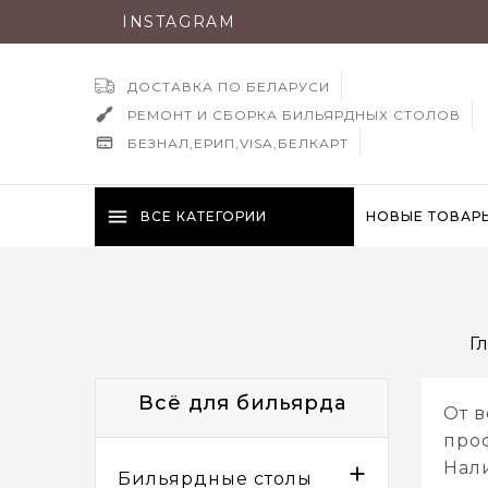
INSTAGRAM
ДОСТАВКА ПО БЕЛАРУСИ
РЕМОНТ И СБОРКА БИЛЬЯРДНЫХ СТОЛОВ
БЕЗНАЛ,ЕРИП,VISA,БЕЛКАРТ
menu
ВСЕ КАТЕГОРИИ
НОВЫЕ ТОВАР
Г
Всё для бильярда
От в
про
Нал

Бильярдные столы