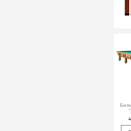
Бил
4